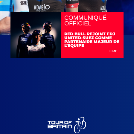
COMMUNIQUÉ
OFFICIEL
RED BULL REJOINT FDJ
UNITED-SUEZ COMME
PARTENAIRE MAJEUR DE
L’EQUIPE
LIRE